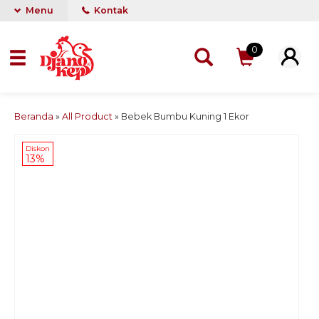
Menu
Kontak
0
Beranda
»
All Product
»
Bebek Bumbu Kuning 1 Ekor
Diskon
13%