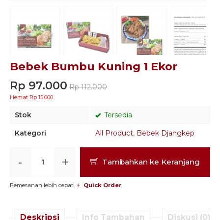
Bebek Bumbu Kuning 1 Ekor
Rp 97.000
Rp 112.000
Hemat Rp 15.000
Stok
Tersedia
Kategori
All Product
,
Bebek Djangkep
-
+
Tambahkan ke Keranjang
Pemesanan lebih cepat!
Quick Order
Deskripsi
Info Tambahan
Diskusi (0)