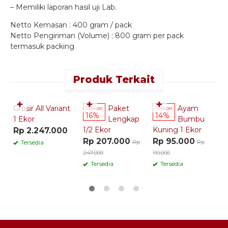
– Memiliki laporan hasil uji Lab.
Netto Kemasan : 400 gram / pack
Netto Pengiriman (Volume) : 800 gram per pack
termasuk packing
Produk Terkait
Quick Order
Quick Order
Quick Order
✚
✚
✚
Grosir All Variant
Paket
Ayam
G
Diskon
Diskon
16%
14%
1 Ekor
Lengkap
Bumbu
B
1/2 Ekor
Kuning 1 Ekor
K
Rp 2.247.000
Rp 207.000
Rp 95.000
R
Rp
Rp
Tersedia
247.000
110.000
Tersedia
Tersedia