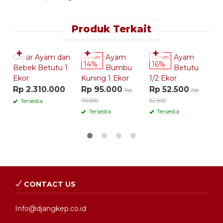
Produk Terkait
Quick Order
Quick Order
Quick Order
✚
✚
✚
Grosir Ayam dan
Ayam
Ayam
Diskon
Diskon
D
14%
16%
Bebek Betutu 1
Bumbu
Betutu
Ekor
Kuning 1 Ekor
1/2 Ekor
K
Rp 2.310.000
Rp 95.000
Rp 52.500
R
Rp
Rp
110.000
62.500
60
Tersedia
Tersedia
Tersedia
CONTACT US
Info@djangkep.co.id