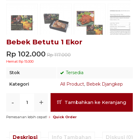
Bebek Betutu 1 Ekor
Rp 102.000
Rp 117.000
Hemat Rp 15.000
Stok
Tersedia
Kategori
All Product
,
Bebek Djangkep
-
+
Tambahkan ke Keranjang
Pemesanan lebih cepat!
Quick Order
Deskripsi
Info Tambahan
Diskusi (0)